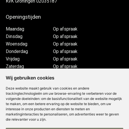
KvK Groningen 02035187
Openingstijden
Maandag
Op afspraak
Dinsdag
Op afspraak
Woensdag
Op afspraak
Donderdag
Op afspraak
Vrijdag
Op afspraak
Zaterdag
Op afspraak
Afpraak in onze showroom of bij jouw thuis
Wij gebruiken cookies
Deze website maakt gebruik van cookies en andere
trackingtechnologieën om uw browse-ervaring te verbeteren voor de
volgende doeleinden:
om de basisfunctionaliteit van de website mogelijk
te maken
,
om een betere ervaring op de website te bieden
,
om uw
interesse in onze producten en diensten te meten en
marketinginteracties te personaliseren
,
om advertenties weer te geven
die relevanter voor u zijn
.