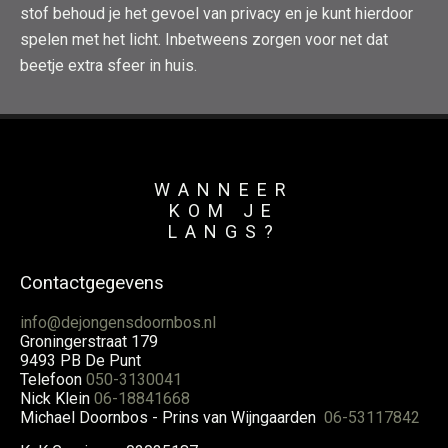
stof behoud je het gevoel van privacy en je kunt hierdoor
spelen met het licht. Inbetweens zorgen voor net dat
beetje extra sfeer in huis.
WANNEER
KOM JE
LANGS?
Contactgegevens
info@dejongensdoornbos.nl
Groningerstraat 179
9493 PB De Punt
Telefoon
050-3130041
Nick Klein
06-18841668
Michael Doornbos - Prins van Wijngaarden
06-53117842