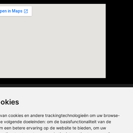
Privacybeleid
|
Disclaimer
ookies
van cookies en andere trackingtechnologieën om uw browse-
 de volgende doeleinden:
om de basisfunctionaliteit van de
Cookies
m een betere ervaring op de website te bieden
,
om uw