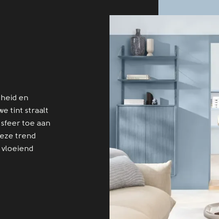
gheid en
e tint straalt
 sfeer toe aan
deze trend
, vloeiend